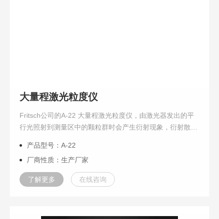
大量程激光粒度仪
Fritsch公司的A-22 大量程激光粒度仪，由激光器发出的平
行光照射到测量区中的颗粒群时会产生衍射现象，衍射散射
光的强度分布被光电探测器捕捉获取后，将照射光能转换成
产品型号：A-22
相应的电信号，通过相应的算法计算...
厂商性质：生产厂家
了解更多
在线咨询