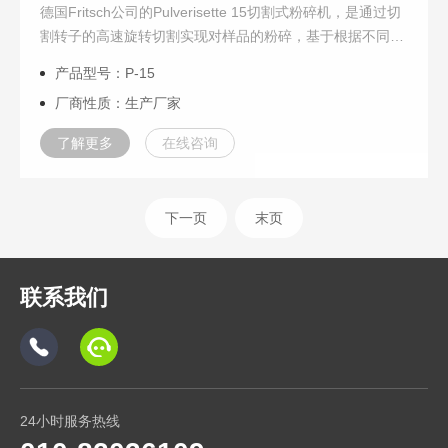
德国Fritsch公司的Pulverisette 15切割式粉碎机，是通过切
割转子的高速旋转切割实现对样品的粉碎，基于根据不同材
料切割和研磨的特点，对带有不同几何形状切割边缘的切刀
产品型号：P-15
进行理想化排列，设置...
厂商性质：生产厂家
了解更多
在线咨询
下一页
末页
联系我们
24小时服务热线