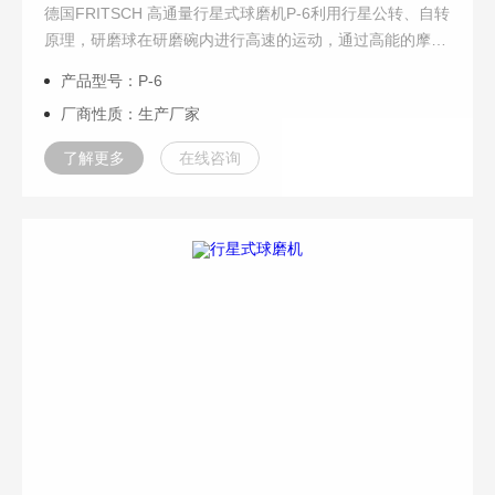
德国FRITSCH 高通量行星式球磨机P-6利用行星公转、自转
原理，研磨球在研磨碗内进行高速的运动，通过高能的摩擦
力和撞击力实现样品的粉碎，可快速将样品研磨至1μm以
产品型号：P-6
下。P-6适用于实验室坚硬的到软而...
厂商性质：生产厂家
了解更多
在线咨询