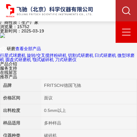
您当前所在的位置：
首页
/
产品中心
/
研磨
/
颚式破碎机
/ P-1实
验室颚式破碎机粉碎机
实验室颚式破碎机粉碎机
产品型号：P-1
厂商性质：生产厂家
浏览量：15752
更新时间：2025-03-19
研磨
查看全部产品
行星式球磨机
旋转/交叉搅拌粉碎机
切割式研磨机
臼式研磨机
微型球磨
机
圆盘式研磨机
颚式破碎机
刀式研磨仪
产品介绍
服务支持
在线留言
推荐产品
品牌
FRITSCH/德国飞驰
价格区间
面议
出料粒度
0.5mm以上
样品适用
多种样品
仪器种类
破碎机