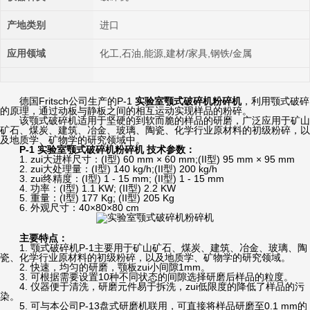
产地类别
进口
应用领域
化工,石油,能源,建材/家具,钢铁/金属
德国Fritsch公司生产的P-1
实验室颚式破碎机粉碎机
，利用颚式破碎
的原理，通过动板与静板之间的相互运动实现样品的粉碎。
该颚式破碎机适用于坚硬的到软而脆的样品的研磨，广泛应用于矿山
矿石、煤炭、建筑、冶金、玻璃、陶瓷、化学行业原材料的初级粉碎，以
及地质学、矿物学的研究领域中。
P-1
实验室颚式破碎机粉碎机
技术参数：
1. zui大进样尺寸：(I型) 60 mm × 60 mm;(II型) 95 mm × 95 mm
2. zui大处理量：(I型) 140 kg/h;(II型) 200 kg/h
3. zui终精度：(I型) 1 - 15 mm; (II型) 1 - 15 mm
4. 功率：(I型) 1.1 KW; (II型) 2.2 KW
5. 重量：(I型) 177 Kg; (II型) 205 Kg
6. 外观尺寸：40×80×80 cm
主要特点：
1. 颚式破碎机P-1主要用于矿山矿石、煤炭、建筑、冶金、玻璃、陶
瓷、化学行业原材料的初级粉碎，以及地质学、矿物学的研究领域。
2. 快速，均匀的研磨，颚板zui小间隙1mm。
3. 可根据需要设置10种不同状态的间隙选择研磨后样品的粒度。
4. 仪器便于清洗，研磨元件易于拆洗，zui低限度的降低了样品的污
染。
5. 可与本公司P-13盘式研磨机联用，可直接将样品研磨至0.1 mm的