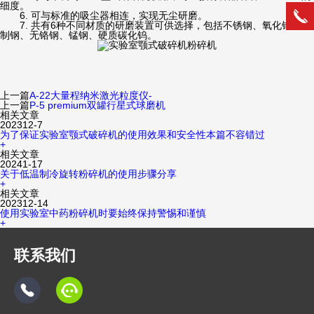
细度。
6. 可与标准的吸尘器相连，实现无尘研磨。
7. 共有6种不同材质的研磨装置可供选择，包括不锈钢、氧化锆、调
制钢、无铬钢、锰钢、硬质碳化钨。
上一篇
A-22大量程纳米激光粒度仪-
上一篇
P-5 premium双罐行星式球磨机
相关文章
2023
12-7
为了保证实验室颚式破碎机的使用效果和安全性本篇不容错过
+
相关文章
2024
1-17
关于低温制冷旋转粉碎机的使用步骤分享
+
相关文章
2023
12-14
使用实验室中药粉碎机时要始终保持警惕和谨慎
+
联系我们