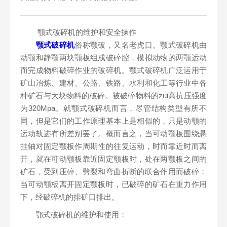
颚式破碎机的维护和安全操作
颚式破碎机
俗称颚破，又名老虎口。颚式破碎机由
动颚和静颚两块颚板组成破碎腔，模拟动物的两颚运动
而完成物料破碎作业的破碎机。颚式破碎机广泛运用于
矿山冶炼、建材、公路、铁路、水利和化工等行业中各
种矿石与大块物料的破碎。被破碎物料的zui高抗压强度
为320Mpa。就颚式破碎机而言，尽管结构类型有所不
同，但是它们的工作原理基本上是相似的，只是动颚的
运动轨迹有所差别罢了。概而言之，当可动颚板围绕悬
挂轴对固定颚板作周期性的往复运动，时而靠近时而离
开，就在可动颚板靠近固定颚板时，处在两颚板之间的
矿石，受到压碎、劈裂和弯曲折断的联合作用而破碎；
当可动颚板离开固定颚板时，已破碎的矿石在重力作用
下，经破碎机的排矿口排出。
鄂式破碎机的维护和使用：