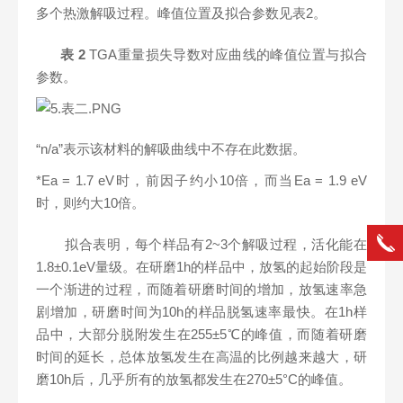
多个热激解吸过程。峰值位置及拟合参数见表2。
表
2
TGA
重量损失导数对应曲线的峰值位置与拟合
参数。
“n/a”表示该材料的解吸曲线中不存在此数据。
*Ea = 1.7 eV
时，前因子约小10倍，而当Ea = 1.9 eV
时，则约大10倍。
拟合表明，每个样品有2~3个解吸过程，活化能在
1.8±0.1eV量级。在研磨1h的样品中，放氢的起始阶段是
一个渐进的过程，而随着研磨时间的增加，放氢速率急
剧增加，研磨时间为10h的样品脱氢速率最快。在1h样
品中，大部分脱附发生在255±5℃的峰值，而随着研磨
时间的延长，总体放氢发生在高温的比例越来越大，研
磨10h后，几乎所有的放氢都发生在270±5°C的峰值。