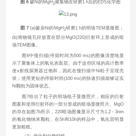
图
6
掺Ni的MgH
聚集物在研磨1 h后的EDS化学图
2
图
7
(a)
掺杂Ni的MgH
研磨1 h的明场TEM显微图；
2
(b)将物镜孔径放置在部分MgO(220)衍射环上形成的暗
场TEM图像。
图6中慢扫描(停留时间为500 ms)的图像清楚地显
示了聚集体上的氧化表面层。由于这些区域的高计数率
使x射线探测器过饱和，因此在慢扫描中Ni粒子呈现壳
状；使用更短的停留时间(100 ms)的快速扫描能够证实
Ni颗粒为固体状态。
图7给出了粒子的明场电子显微照片，相应的衍射
图案和使用衍射环的一部分形成的暗场显微照片。MgO
的存在如图7b所示，220暗场图像显示尺寸为1.2 - 3nm
的氧化物纳米颗粒。在5h和10h的样品中，氧化层明显
更加粗糙。
（3）催化剂分散特性