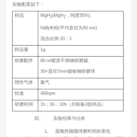
实验配置如下：
样品
MgH
(MgH
，纯度95%)、
2
2
Ni纳米粉(平均直径为50 nm)
混合比例 20：1
样品量
1g
研磨配件
80 ml硬质不锈钢研磨罐、
30×直径7mm镀铬钢研磨球
惰性气体
氩气
转速
400rpm
研磨时间
1h；5h；10h（共制备3批样品）
四、
实验结果与分析
1.
脱氢性能随球磨时间的变化