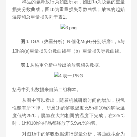
样品的氢释放行为如图所示，如图1a为脱氢的重量
损失分数曲线，图1b为重量损失导数曲线；放氢的起始
温度和总重量损失列于表1。
图
1
TGA
（热重分析）Ni催化MgH
分别研磨1，5与
2
10h的(a)重量损失分数曲线与（b）重量损失导数曲线。
表
1
从热重分析中导出的放氢相关数据。
括号中列出数据来自第二组样本。
从图中可以看出，随着机械研磨时间的增加，脱氢
性能有所下降， 研磨1h的解吸温度比5h和10h的解吸温
度低约25℃；脱氢在大约相同的温度下完成，在325℃
时，1h和10h的样品都释放了5.9wt.%的氢。
对图1b中的解吸数据进行定量分析，将曲线拟合为