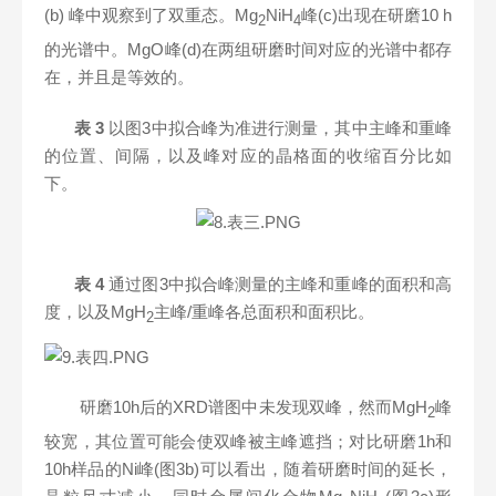
(b) 峰中观察到了双重态。Mg
NiH
峰(c)出现在研磨10 h
2
4
的光谱中。MgO峰(d)在两组研磨时间对应的光谱中都存
在，并且是等效的。
表
3
以图3中拟合峰为准进行测量，其中主峰和重峰
的位置、间隔，以及峰对应的晶格面的收缩百分比如
下。
表
4
通过图3中拟合峰测量的主峰和重峰的面积和高
度，以及MgH
主峰/重峰各总面积和面积比。
2
研磨10h后的XRD谱图中未发现双峰，然而MgH
峰
2
较宽，其位置可能会使双峰被主峰遮挡；对比研磨1h和
10h样品的Ni峰(图3b)可以看出，随着研磨时间的延长，