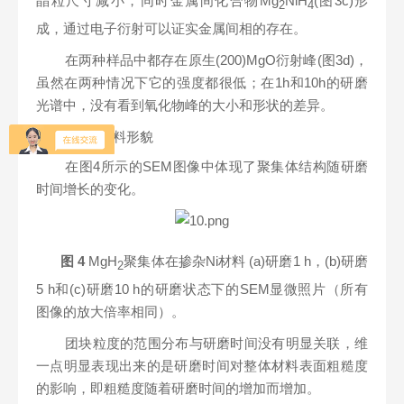
晶粒尺寸减小，同时金属间化合物Mg
NiH
(图3c)形
2
4
成，通过电子衍射可以证实金属间相的存在。
在两种样品中都存在原生(200)MgO衍射峰(图3d)，
虽然在两种情况下它的强度都很低；在1h和10h的研磨
光谱中，没有看到氧化物峰的大小和形状的差异。
（2）材料形貌
在图4所示的SEM图像中体现了聚集体结构随研磨
时间增长的变化。
图
4
MgH
聚集体在掺杂Ni材料
(a)
研磨1 h，(b)研磨
2
5 h和(c)研磨10 h的研磨状态下的SEM显微照片（所有
图像的放大倍率相同）。
团块粒度的范围分布与研磨时间没有明显关联，维
一点明显表现出来的是研磨时间对整体材料表面粗糙度
的影响，即粗糙度随着研磨时间的增加而增加。