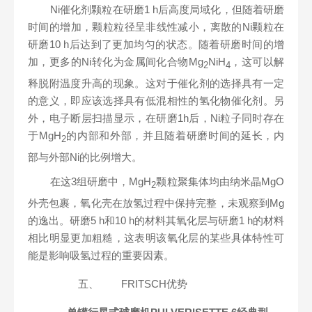
Ni催化剂颗粒在研磨1 h后高度局域化，但随着研磨
时间的增加，颗粒粒径呈非线性减小，离散的Ni颗粒在
研磨10 h后达到了更加均匀的状态。随着研磨时间的增
加，更多的Ni转化为金属间化合物Mg
NiH
，这可以解
2
4
释脱附温度升高的现象。这对于催化剂的选择具有一定
的意义，即应该选择具有低混相性的氢化物催化剂。另
外，电子断层扫描显示，在研磨1h后，Ni粒子同时存在
于MgH
的内部和外部，并且随着研磨时间的延长，内
2
部与外部Ni的比例增大。
在这3组研磨中，MgH
颗粒聚集体均由纳米晶MgO
2
外壳包裹，氧化壳在放氢过程中保持完整，未观察到Mg
的逸出。研磨5 h和10 h的材料其氧化层与研磨1 h的材料
相比明显更加粗糙，这表明该氧化层的某些具体特性可
能是影响吸氢过程的重要因素。
五、
FRITSCH优势