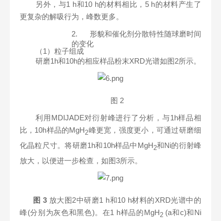
另外，与1 h和10 h的材料相比，5 h的材料产生了
更复杂的解吸行为，峰数更多。
2.
形貌和催化剂分散特性随球磨时间
的变化
（1）粒子组成
研磨1h和10h的相应样品粉末XRD光谱如图2所示。
图
2
利用MDIJADE对衍射峰进行了分析，与1h样品相
比，10h样品的MgH
峰更宽，强度更小，可通过研磨细
2
化晶粒尺寸。将研磨1h和10h样品中MgH
和Ni的衍射峰
2
放大，以便进一步检查，如图3所示。
图
3
放大图2中研磨1 h和10 h材料的XRD光谱中的
峰(分别为灰色和黑色)。在1 h样品的MgH
(a和c)和Ni
2