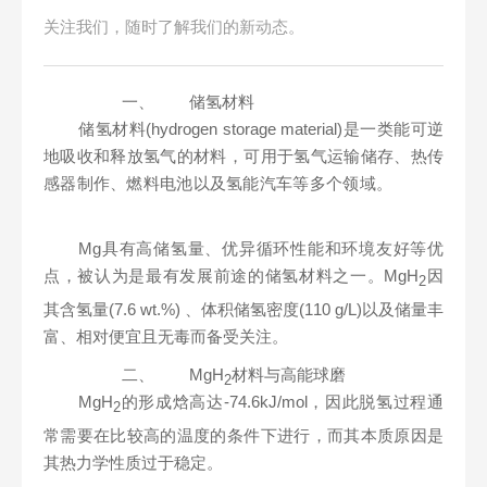
关注我们，随时了解我们的新动态。
一、
储氢材料
储氢材料(hydrogen storage material)是一类能可逆
地吸收和释放氢气的材料，可用于氢气运输储存、热传
感器制作、燃料电池以及氢能汽车等多个领域。
Mg具有高储氢量、优异循环性能和环境友好等优
点，被认为是最有发展前途的储氢材料之一。MgH
因
2
其含氢量(7.6 wt.%) 、体积储氢密度(110 g/L)以及储量丰
富、相对便宜且无毒而备受关注。
二、
MgH
材料与高能球磨
2
MgH
的形成焓高达-74.6kJ/mol，因此脱氢过程通
2
常需要在比较高的温度的条件下进行，而其本质原因是
其热力学性质过于稳定。