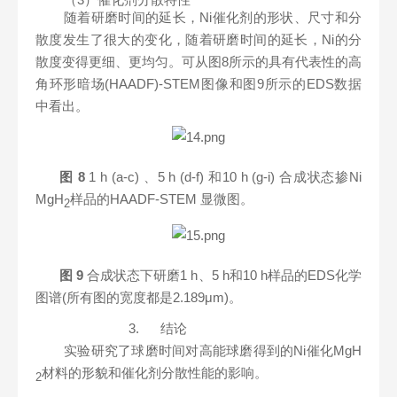
随着研磨时间的延长，Ni催化剂的形状、尺寸和分
散度发生了很大的变化，随着研磨时间的延长，Ni的分
散度变得更细、更均匀。可从图8所示的具有代表性的高
角环形暗场(HAADF)-STEM图像和图9所示的EDS数据
中看出。
图
8
1 h (a-c)
、5 h (d-f) 和10 h (g-i) 合成状态掺Ni
MgH
样品的HAADF-STEM 显微图。
2
图
9
合成状态下研磨1 h、5 h和10 h样品的EDS化学
图谱(所有图的宽度都是2.189
μm
)
。
3.
结论
实验研究了球磨时间对高能球磨得到的Ni催化MgH
材料的形貌和催化剂分散性能的影响
。
2