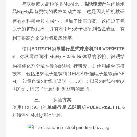
与块状或大晶粒多晶Mg相比，
高能球磨
产生的纳米
晶MgH
具有更快的吸放氢动力学，这是因为经机械研
2
磨的材料颗粒尺寸减小，增加了比表面积，这缩短了氢
原子的扩散距离，并有利于H
分子吸附到合金表面，有
2
利于提高合金吸放氢反应速率。
使用
FRITSCH
的
单罐行星式球磨机PULVRISETTE
6
，对球磨时间对 MgH
+ 0.05 Ni 体系的形貌、微观结
2
构和催化剂分散性能的影响进行研究。并使用组合表征
技术，包括透射电子显微镜(TEM)和扫描电子显微镜(SE
M)；能量色散x射线光谱学（EDX）；以及x射线衍射(X
RD)等，研究了研磨时间对材料的影响。
三、
实验方案
使用FRITSCH的
单罐行星式球磨机PULVERISETTE 6
对Ni催化MgH
进行研磨。
2