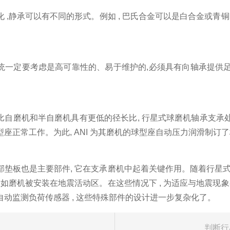
,静承可以有不同的形式。例如 , 巴氏合金可以是白合金或青
定要考虑是高可靠性的、易于维护的,必须具有向轴承提供足够
磨机和半自磨机具有更低的径长比, 行星式球磨机轴承支承处
座正常工作。为此, ANI 为其磨机的球型座自动压力润滑制订
板也是主要部件, 它在支承磨机中起着关键作用。随着行星式球
 如磨机被安装在地震活动区。在这些情况下 , 为适应与地震
动监测负荷传感器 , 这些特殊部件的设计进一步复杂化了。
判断行