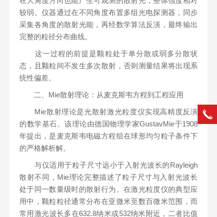
在大角度方向也能产生可观测的散射光，整体强度相对
较弱。仪器通过在不同角度布置多组光电探测器，同步
采集各角度的散射光能，再经数学算法反演，最终输出
完整的粒径分布曲线。
这一过程的前提是颗粒处于单分散或弱多分散状
态，且颗粒间不发生多次散射，否则测量结果将出现系
统性偏差。
二、Mie散射理论：从麦克斯韦方程到工程应用
Mie散射理论是光散射激光粒度仪实现高精度反演
的数学基石。该理论由德国物理学家GustavMie于1908
年提出，是麦克斯韦电磁方程组在球形均匀粒子条件下
的严格解析解。
与仅适用于粒子尺寸远小于入射光波长的Rayleigh
散射不同，Mie理论完整描述了粒子尺寸与入射光波长
处于同一数量级时的散射行为。在激光粒度仪的典型应
用中，颗粒粒径通常分布在亚微米至数百微米范围，而
常用激光波长多在632.8纳米或532纳米附近，二者比值