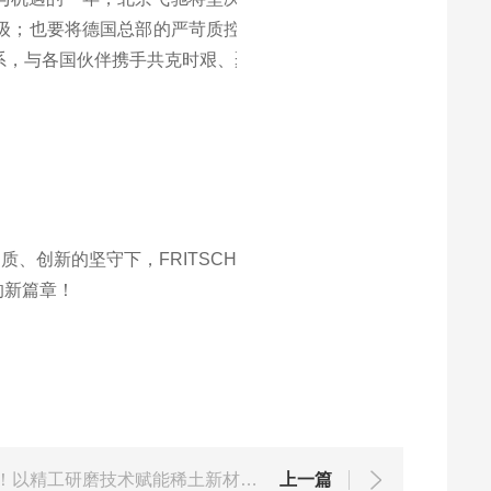
级；也要将德国总部的严苛质控标准全面落
系，与各国伙伴携手共克时艰、聚力前行。
、创新的坚守下，FRITSCH
的新篇章！
北京飞驰FRITSCH赴厦赴约！以精工研磨技术赋能稀土新材料革命
上一篇