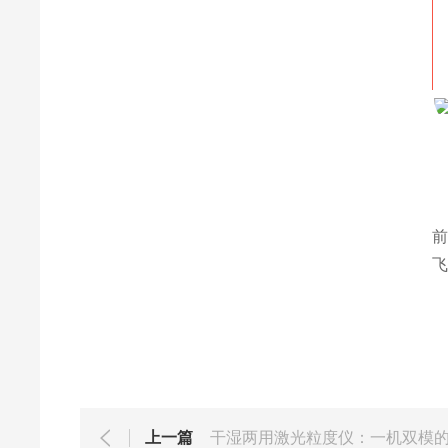
前
飞
上一篇
干湿两用激光粒度仪：一机双模