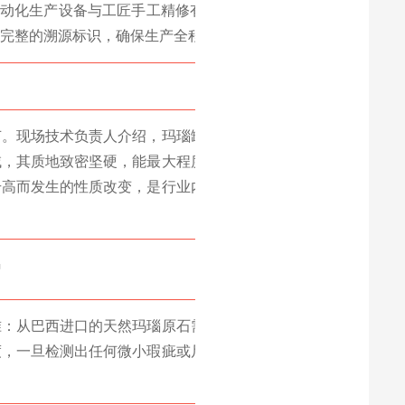
自动化生产设备与工匠手工精修有序配合，每
完整的溯源标识，确保生产全程可追溯。
节。现场技术负责人介绍，玛瑙罐作为高纯材
域，其质地致密坚硬，能最大程度避免研磨介
升高而发生的性质改变，是行业内对加工精度
准：从巴西进口的天然玛瑙原石需经过三层筛
度，一旦检测出任何微小瑕疵或尺寸偏差，整