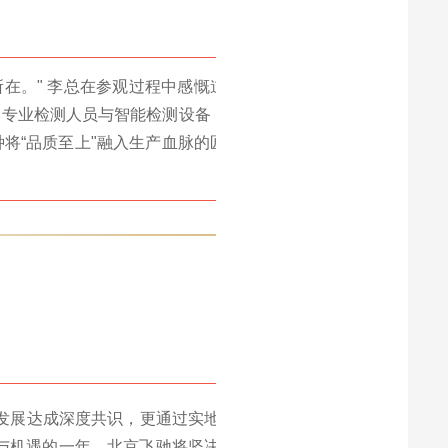
所在。" 李总在参观过程中感慨道。除玛瑙罐
了专业检测人员与智能检测设备，双重把控产
将“品质至上"融入生产血脉的匠心精神，也
发展达成深度共识，更通过实地探访深化了
战与机遇的一年，北京飞驰将坚决贯彻此次年