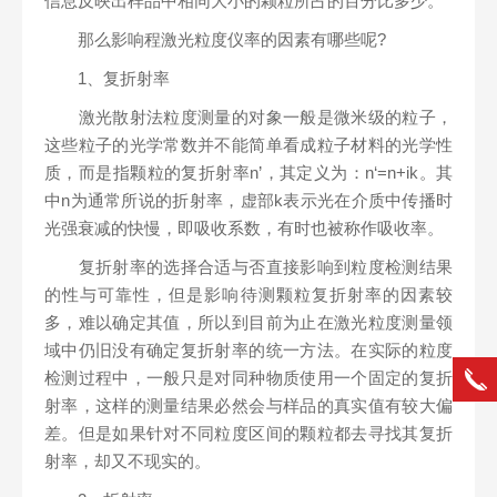
信息反映出样品中相同大小的颗粒所占的百分比多少。
那么影响程激光粒度仪率的因素有哪些呢?
1、复折射率
激光散射法粒度测量的对象一般是微米级的粒子，
这些粒子的光学常数并不能简单看成粒子材料的光学性
质，而是指颗粒的复折射率n’，其定义为：n‘=n+ik。其
中n为通常所说的折射率，虚部k表示光在介质中传播时
光强衰减的快慢，即吸收系数，有时也被称作吸收率。
复折射率的选择合适与否直接影响到粒度检测结果
的性与可靠性，但是影响待测颗粒复折射率的因素较
多，难以确定其值，所以到目前为止在激光粒度测量领
域中仍旧没有确定复折射率的统一方法。在实际的粒度
检测过程中，一般只是对同种物质使用一个固定的复折
射率，这样的测量结果必然会与样品的真实值有较大偏
差。但是如果针对不同粒度区间的颗粒都去寻找其复折
射率，却又不现实的。