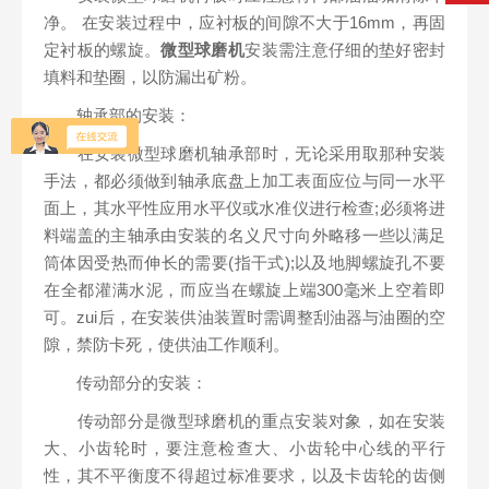
净。 在安装过程中，应衬板的间隙不大于16mm，再固
定衬板的螺旋。
微型球磨机
安装需注意仔细的垫好密封
填料和垫圈，以防漏出矿粉。
轴承部的安装：
在安装微型球磨机轴承部时，无论采用取那种安装
手法，都必须做到轴承底盘上加工表面应位与同一水平
面上，其水平性应用水平仪或水准仪进行检查;必须将进
料端盖的主轴承由安装的名义尺寸向外略移一些以满足
筒体因受热而伸长的需要(指干式);以及地脚螺旋孔不要
在全都灌满水泥，而应当在螺旋上端300毫米上空着即
可。zui后，在安装供油装置时需调整刮油器与油圈的空
隙，禁防卡死，使供油工作顺利。
传动部分的安装：
传动部分是微型球磨机的重点安装对象，如在安装
大、小齿轮时，要注意检查大、小齿轮中心线的平行
性，其不平衡度不得超过标准要求，以及卡齿轮的齿侧