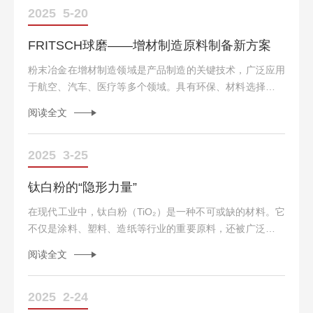
的经济价值。对于重矿物分析，样品的前处理至关重要。一
2025
5-20
般情况下，分析细度为50-250μm，同时需要选择与样品匹
FRITSCH球磨——增材制造原料制备新方案
配的研磨材质，以免引入污染影响后续结果；同时需要选择
可重复的机械筛分方法，以获得满足细度要求的目...
粉末冶金在增材制造领域是产品制造的关键技术，广泛应用
于航空、汽车、医疗等多个领域。具有环保、材料选择多样
等优势，随着增材制造领域的发展，粉末冶金的应用范围进
阅读全文
一步扩大。而在追求可持续制造的今天，金属研磨的再利用
成为研究热点，如利用工具钢切屑制备增材制造原料。通过
测试发现，与市面上的原料粉末相比，球磨实验所得粉末生
2025
3-25
产的3D成品可以获得更精细的微观结构和更高的显微硬度。
钛白粉的“隐形力量”
实验设备EquipmentType行星式球磨机Pulversette5经典型
实验条件Conditions配件：不锈...
在现代工业中，钛白粉（TiO₂）是一种不可或缺的材料。它
不仅是涂料、塑料、造纸等行业的重要原料，还被广泛应用
于化妆品、食品、医药等领域。钛白粉因其优异的遮盖力、
阅读全文
白度和稳定性，被誉为“工业味精”。然而，你是否知道，钛
白粉的性能与其颗粒的粒度密切相关？今天，我们就来聊聊
钛白粉颗粒粒度的检测，以及它为何如此重要。钛白粉：被
2025
2-24
誉为工业界的“味精”钛白粉是一种白色无机颜料，主要成分