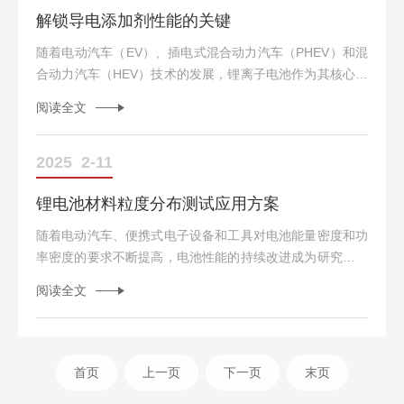
解锁导电添加剂性能的关键
是二氧化钛（TiO₂）。它的应用范围非常广泛：涂料行业、
塑料行业、造纸行业、化妆品、食品与医药等等，尽管钛
随着电动汽车（EV）、插电式混合动力汽车（PHEV）和混
白...
合动力汽车（HEV）技术的发展，锂离子电池作为其核心组
件之一，对能量密度、功率密度以及成本效益提出了更高的
阅读全文
要求。为了满足这些需求，确保电池电极具有优异的电化学
性能至关重要。而在此过程中，导电添加剂如碳黑的分散与
解聚程度对其性能有着显著影响。了解导电添加剂的作用在
2025
2-11
锂离子电池中，导电添加剂主要用于改善活性材料之间的电
锂电池材料粒度分布测试应用方案
子传导性，从而提高整个电极结构的导电能力。然而，如果
碳黑颗粒没有得到充分解聚，则可能导致电极内部形成不良
随着电动汽车、便携式电子设备和工具对电池能量密度和功
导电网...
率密度的要求不断提高，电池性能的持续改进成为研究的重
点。大家希望电池的充放电容量越来越大，而电池的体积则
阅读全文
越来越小，要想做到这一点，有很多方案可以选择，比如控
制材料的振实密度，在众多影响粉体的振实密度因素中，颗
粒的粒度分布扮演着至关重要的角色。本文将探讨为何粒度
检测对于电池性能至关重要，并介绍如何使用激光粒度仪进
首页
上一页
下一页
末页
行有效的分析。高振实密度提升锂硫电池体积和质量能量密