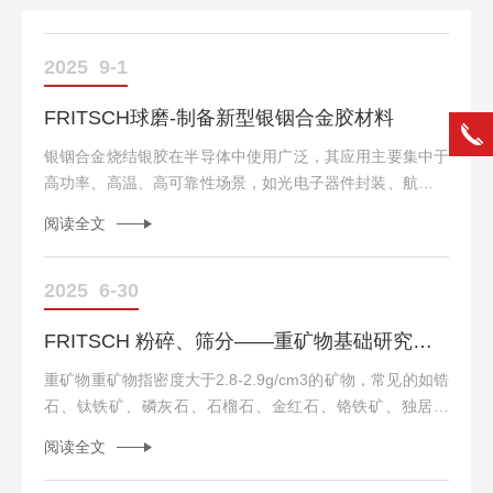
2025
9-1
FRITSCH球磨-制备新型银铟合金胶材料
银铟合金烧结银胶在半导体中使用广泛，其应用主要集中于
高功率、高温、高可靠性场景，如光电子器件封装、航空航
天、汽车电子等领域。但是，在高温的严苛环境下，烧结银
阅读全文
胶仍有着严重的孔洞以及氧化问题，最终导致接点劣化。现
在，利用行星式球磨机所提供的机械合金技术，制备出新型
的银铟合金(Ag-Inalloy)胶。银铟合金具有更优的熔融态流动
2025
6-30
性，可填充微小间隙，减少界面空洞；且由于铟的加入，可
FRITSCH 粉碎、筛分——重矿物基础研究环节把关
抑制银的硫化/氧化，在高温高湿环境中具备更强的抗腐蚀
性。Ag-In合金制备方法设备：行星式球磨机PUL...
重矿物重矿物指密度大于2.8-2.9g/cm3的矿物，常见的如锆
石、钛铁矿、磷灰石、石榴石、金红石、铬铁矿、独居石
等。重矿物分析对于地质学和资源勘探有重要意义，重矿物
阅读全文
组合可以揭示沉积物的来源和沉积环境，同时，其中部分重
矿物是Nb、Ta、Sn等关键金属的重要来源，具备不可忽视