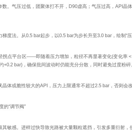
。气压过低，团聚体打不开，D90虚高；气压过高，API晶体
从0.5 bar起步，以0.5 bar为步长升至3.0 bar，绘制“
点平台区——即随着压力增加，粒径不再显著变化(变化率 < 
+0.2 bar)，确保批间波动时仍能充分分散，同时避免过度粉碎
或脆性较大的API，压力上限通常不超过2.5 bar，否则会
度的“调节阀”
敏感。进样过快导致光路被大量颗粒遮挡，引发多重衍射，使