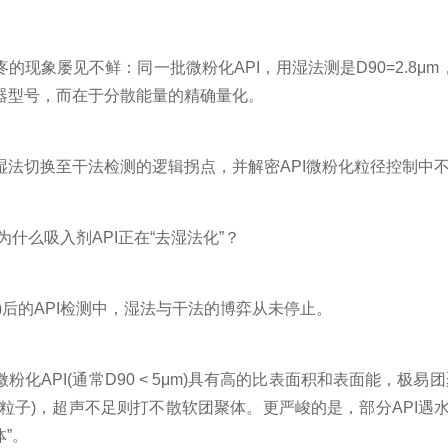
象屡见不鲜：同一批微粉化API，用湿法测是D90=2.8μm，用
器型号，而在于分散能量的精确量化。
切换至干法检测的逻辑拐点，并解密API微粉化粒径控制中不
么吸入剂API正在“去湿法化”？
后的API检测中，湿法与干法的博弈从未停止。
API(通常D90 < 5μm)具有高的比表面积和表面能，极
粒子)，超声不足则打不散软团聚体。更严峻的是，部分API遇
体”。