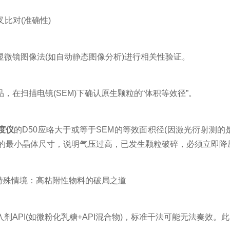
比对(准确性)
镜图像法(如自动静态图像分析)进行相关性验证。
在扫描电镜(SEM)下确认原生颗粒的“体积等效径”。
度仪
的D50应略大于或等于SEM的等效面积径(因激光衍射测的
察的最小晶体尺寸，说明气压过高，已发生颗粒破碎，必须立即降
特殊情境：高粘附性物料的破局之道
PI(如微粉化乳糖+API混合物)，标准干法可能无法奏效。