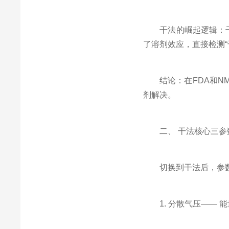
干法的崛起逻辑：干法
了溶剂效应，直接检测“
结论：在FDA和NM
剂解决。
二、 干法核心三参数
切换到干法后，参数设
1. 分散气压—— 能