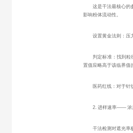
这是干法最核心的参数
影响粉体流动性。
设置黄金法则：压力梯度法。
判定标准：找到粒径拐
置值应略高于该临界值(约
医药红线：对于针状晶体
2. 进样速率—— 浓
干法检测对遮光率极其