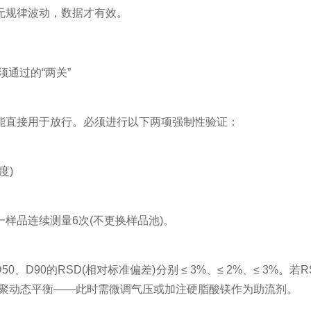
无规律波动，数据才有效。
通过的“两关”
直接用于放行。必须进行以下两项强制性验证：
度)
品连续测量6次(不更换样品池)。
、D90的RSD(相对标准偏差)分别 ≤ 3%、≤ 2%、≤ 3%
团聚动态平衡——此时需微调气压或加注硬脂酸镁作为助流剂。