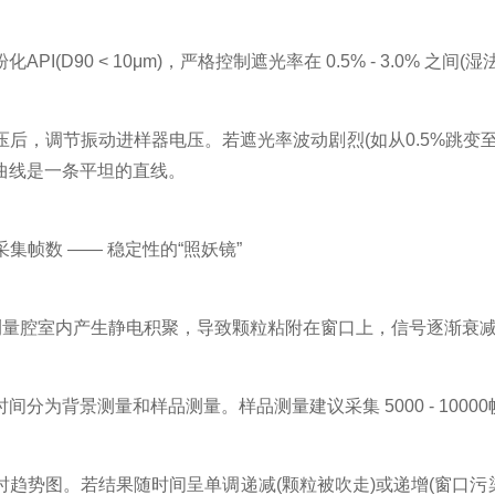
(D90 < 10μm)，严格控制遮光率在 0.5% - 3.0% 之间(
，调节振动进样器电压。若遮光率波动剧烈(如从0.5%跳变至
曲线是一条平坦的直线。
集帧数 —— 稳定性的“照妖镜”
量腔室内产生静电积聚，导致颗粒粘附在窗口上，信号逐渐衰
背景测量和样品测量。样品测量建议采集 5000 - 10000帧(
势图。若结果随时间呈单调递减(颗粒被吹走)或递增(窗口污