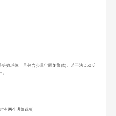
是等效球体，且包含少量牢固附聚体)。若干法D50反
压。
此时有两个进阶选项：