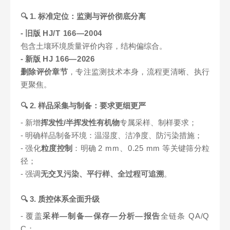
🔍 1. 标准定位：监测与评价彻底分离
- 旧版
HJ/T 166—2004
包含土壤环境质量评价内容，结构偏综合。
- 新版
HJ 166—2026
删除评价章节
，专注监测技术本身，流程更清晰、执行
更聚焦。
🔍 2. 样品采集与制备：要求更细更严
- 新增
挥发性/半挥发性有机物
专属采样、制样要求；
- 明确样品制备环境：温湿度、洁净度、防污染措施；
- 强化
粒度控制
：明确
2 mm、0.25 mm
等关键筛分粒
径；
- 强调
无交叉污染、平行样、全过程可追溯
。
🔍 3. 质控体系全面升级
- 覆盖
采样—制备—保存—分析—报告
全链条
QA/Q
C
；