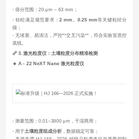
- 筛分范围：
20 μm
– 63 mm
；
- 轻松满足规范要求：
2 mm、0.25 mm
等关键粒径分
级；
- 无堵塞、易清洁，严控**交叉污染**，符合实验室质控
底线。
📏 3. 激光粒度仪：土壤粒度分布精准检测
🔹
A - 22 NeXT Nano
激光粒度仪
-
测量范围：
0.01–3800 μm
，干湿两用；
- 用于
土壤粒度组成分析
，数据稳定可靠；
- 直接支撑
HJ 166—2026
对样品粒度表征与质量控制