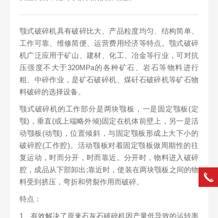
颚式破碎机具有破碎比大、产品粒度均匀、结构简单、
工作可靠、维修简便、运营费用经济等特点。颚式破碎
机广泛应用于矿山、建材、化工、冶金等行业，可对抗
压强度不大于320MPa的各种矿石、岩石等物料进行
粗、中碎作业，是矿石破碎机、煤矸石破碎机等矿石物
料破碎的选择设备。
颚式破碎机的工作部分是两块颚板，一是固定颚板(定
颚)，垂直(或上端略外倾)固定在机体前壁上，另一是活
动颚板(动颚)，位置倾斜，与固定颚板形成上大下小的
破碎腔(工作腔)。活动颚板对着固定颚板做周期性的往
复运动，时而分开，时而靠近。分开时，物料进入破碎
腔，成品从下部卸出;靠近时，使装在两块颚板之间的物
料受到挤压，弯折和劈裂作用而破碎。
特点：
1、有效解决了原来石灰石破碎机因产量低导致的运转率