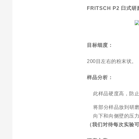
FRITSCH P2
臼式研
目标细度：
200
目左右的粉末状。
样品分析：
此样品硬度高，防
将部分样品放到研
向下和向侧壁的压
（我们对待每次实验