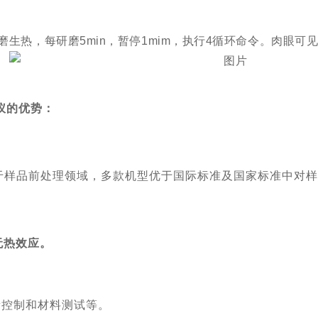
磨生热，每研磨
5min
，暂停
1mim
，执行
4
循环命令。
肉眼可
仪的优势：
h专注于样品前处理领域，多款机型优于国际标准及国家标准中对
无热效应。
量控制和材料测试等。