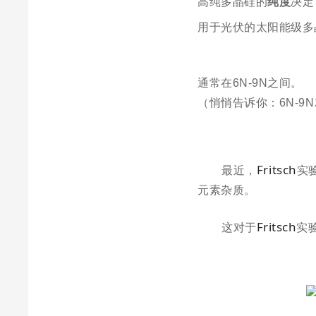
高纯多晶硅的
纯度
决定
用于光伏的太阳能级多
通常在
6N-9N
之间。
（悄悄告诉你：6N-9
Fritsch
最近，
实
元素杂质。
Fritsch
这对于
实