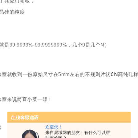
了其应用领域，
晶硅的纯度
N就是
99.9999%-99.9999999%
，几个
9
是几个
N
）
6N
验室就收到一份原始尺寸在
5mm
左右的不规则片状
高纯硅
验室来说简直小菜一碟！
欢迎您！
来自局域网的朋友！有什么可以帮