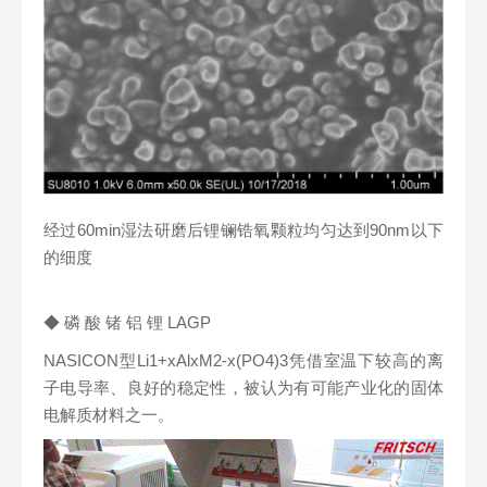
经过60min湿法研磨后锂镧锆氧颗粒均匀达到90nm以下
的细度
◆ 磷 酸 锗 铝 锂 LAGP
NASICON型Li1+xAlxM2-x(PO4)3凭借室温下较高的离
子电导率、良好的稳定性，被认为有可能产业化的固体
电解质材料之一。