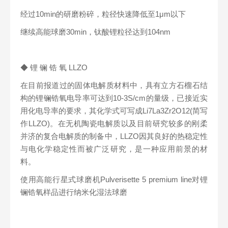
经过10min的研磨粉碎，粒径快速降低至1μm以下
继续高能球磨30min，钛酸锂粒径达到104nm
◆ 锂 镧 锆 氧 LLZO
在目前报道过的固体电解质材料中，具有立方石榴石结
构的锂镧锆氧电导率可达到10-3S/cm的量级，已接近实
用化电导率的要求，其化学式可写成Li7La3Zr2O12(简写
作LLZO)。在无机陶瓷电解质以及目前研究较多的刚柔
并济的复合电解质的制备中，LLZO因其良好的热稳定性
与电化学稳定性而被广泛研究，是一种应用前景的材
料。
使用高能行星式球磨机Pulverisette 5 premium line对锂
镧锆氧样品进行纳米化湿法球磨