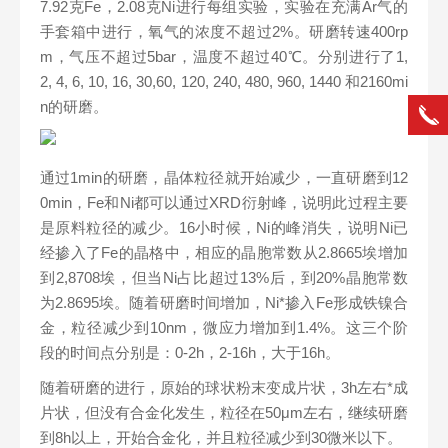
7.92克Fe，2.08克Ni进行每组实验，实验在充满Ar气的
手套箱中进行，氧气的浓度不超过2%。研磨转速400rp
m，气压不超过5bar，温度不超过40℃。分别进行了1,
2, 4, 6, 10, 16, 30,60, 120, 240, 480, 960, 1440 和2160mi
n的研磨。
通过1min的研磨，晶体粒径就开始减少，一直研磨到12
0min，Fe和Ni都可以通过XRD衍射峰，说明此过程主要
是原料粒径的减少。16小时候，Ni的峰消失，说明Ni已
经掺入了Fe的晶格中，相应的晶胞常数从2.8665埃增加
到2,8708埃，但当Ni占比超过13%后，到20%晶胞常数
为2.8695埃。随着研磨时间增加，Ni*掺入Fe形成铁镍合
金，粒径减少到10nm，微应力增加到1.4%。这三个阶
段的时间点分别是：0-2h，2-16h，大于16h。
随着研磨的进行，原始的球状粉末变成片状，3h左右*成
片状，但没有合金化发生，粒径在50μm左右，继续研磨
到8h以上，开始合金化，并且粒径减少到30微米以下。