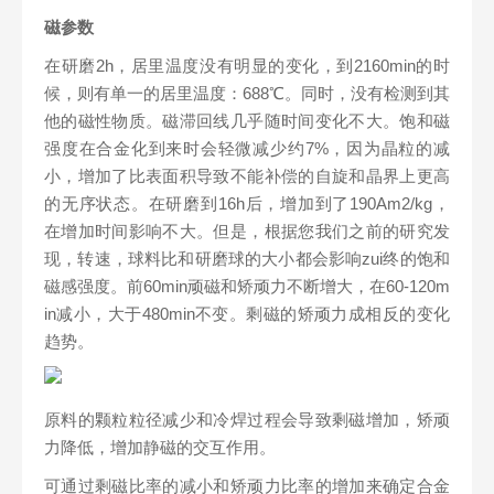
磁参数
在研磨2h，居里温度没有明显的变化，到2160min的时
候，则有单一的居里温度：688℃。同时，没有检测到其
他的磁性物质。磁滞回线几乎随时间变化不大。饱和磁
强度在合金化到来时会轻微减少约7%，因为晶粒的减
小，增加了比表面积导致不能补偿的自旋和晶界上更高
的无序状态。在研磨到16h后，增加到了190Am2/kg，
在增加时间影响不大。但是，根据您我们之前的研究发
现，转速，球料比和研磨球的大小都会影响zui终的饱和
磁感强度。前60min顽磁和矫顽力不断增大，在60-120m
in减小，大于480min不变。剩磁的矫顽力成相反的变化
趋势。
原料的颗粒粒径减少和冷焊过程会导致剩磁增加，矫顽
力降低，增加静磁的交互作用。
可通过剩磁比率的减小和矫顽力比率的增加来确定合金