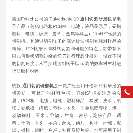
德国Fritsch公司的 Pulverisette 19
通用切割研磨机
是电
子产品（包括电路板PCB板，电池，液晶显示屏，硬脂
塑料，电缆，橡胶，皮革，金属等样品）"RoHS"检测的
切割机，其通过切割转子的高速旋转切割实现对样品的
粉碎。P19根据不同材料切割和研磨的特点，对带有不
同几何形状切割边缘的切刀进行理想化排列，设置不同
的切割角度，从而实现切割转子以zui高的效率对材料进
行研磨和粉碎。
该款
通用切割研磨机
是一款广泛适用于各种材料研磨的
切割机，可处理的材料包括：“RoHS” 指令涉及的金
属，PCB板，电缆，电线，塑料样品，橡皮，皮革，纸
张，硬纸板，绵纸，塑料，木头，非金属废弃物，煤，
动物饲料，玉米，谷物，甜食，麦芽，淀粉产品，调
料，干肉，骨头，羊角，药丸，药片，树叶，纤维，泥
煤，树根，烟叶，焦炭，秸秆及胶片等。也可应用于制