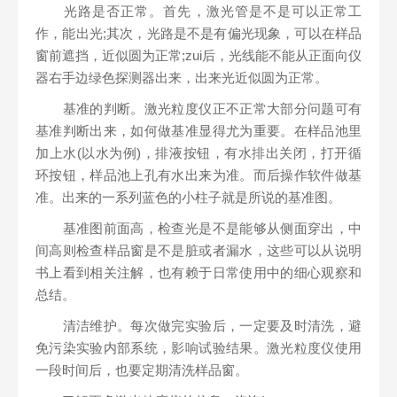
光路是否正常。首先，激光管是不是可以正常工
作，能出光;其次，光路是不是有偏光现象，可以在样品
窗前遮挡，近似圆为正常;zui后，光线能不能从正面向仪
器右手边绿色探测器出来，出来光近似圆为正常。
基准的判断。激光粒度仪正不正常大部分问题可有
基准判断出来，如何做基准显得尤为重要。在样品池里
加上水(以水为例)，排液按钮，有水排出关闭，打开循
环按钮，样品池上孔有水出来为准。而后操作软件做基
准。出来的一系列蓝色的小柱子就是所说的基准图。
基准图前面高，检查光是不是能够从侧面穿出，中
间高则检查样品窗是不是脏或者漏水，这些可以从说明
书上看到相关注解，也有赖于日常使用中的细心观察和
总结。
清洁维护。每次做完实验后，一定要及时清洗，避
免污染实验内部系统，影响试验结果。激光粒度仪使用
一段时间后，也要定期清洗样品窗。