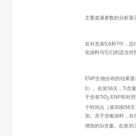
主要血液参数的分析显
在补充表
5,6
和
7
中，总
化涂料与它们的适当对
ENP
生物分布的结果显
0
）。在第
56
天，
Ti
含
于含有
TiO
ENP
和对照
2
个时间点（第
30
和
56
天
加。关于含银涂料，在
增加的
Si
含量。在第
30