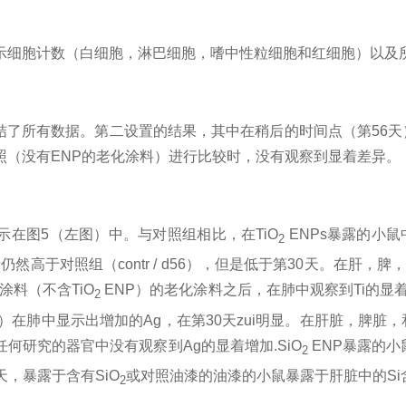
示细胞计数（白细胞，淋巴细胞，嗜中性粒细胞和红细胞）以及
结了所有数据。第二设置的结果，其中在稍后的时间点（第
56
天
照（没有
ENP
的老化涂料）进行比较时，没有观察到显着差异。
示在图
5
（左图）中。与对照组相比，在
TiO
ENPs
暴露的小鼠
2
量仍然高于对照组（
contr / d56
），但是低于第
30
天。在肝，脾
涂料（不含
TiO
ENP
）的老化涂料之后，在肺中观察到
Ti
的显
2
）在肺中显示出增加的
Ag
，在第
30
天zui明显。在肝脏，脾脏
任何研究的器官中没有观察到
Ag
的显着增加
.SiO
ENP
暴露的小
2
天，暴露于含有
SiO
或对照油漆的油漆的小鼠暴露于肝脏中的
Si
2