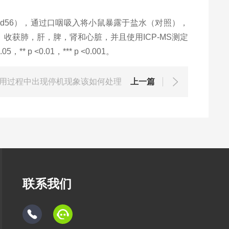
d56
），通过口咽吸入将小鼠暴露于盐水（对照），
。
收获肺，肝，脾，肾和心脏，并且使用
ICP-MS
测定
.05
，
** p <0.01
，
*** p <0.001
。
用过程中出现停机现象该如何处理
上一篇
联系我们