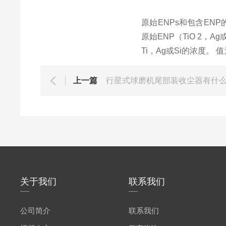
原始
ENPs
和包含
ENP
原始
ENP
（
TiO 2
，
Ag
Ti
，
Ag
或
Si
的浓度。
值
上一篇
行星式球磨机尾部装收尘器有什
关于我们
联系我们
公司简介
联系我们