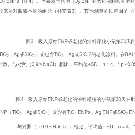
iO
ENPs
（图
4
）。当暴露于含有
TiO
ENP
的老化漆颗粒和老
2
2
分来自对照漆本身的组分（补充表
3
）。其他测量的细胞因子（
图
3
：吸入原始
ENP
或老化的涂料颗粒小鼠第
30
天
TiO
，
Ag
或
SiO
）或包含
TiO
，
Ag
或
SiO 2
的老化涂料。在
BAL
2
2
2
计数。与对照（
0.9
％
NaCl
）相比，平均值±
SD
，
n = 4
。
* p <0.0
图
4
：吸入原始
ENP
或老化的涂料颗粒的小鼠第
30
天在
ENP
（
TiO
，
Ag
或
SiO
）或含有
TiO
ENPs
，
Ag ENP
或
SiO
E
2
2
2
2
与对照（（
0.9
％
NaCl
））相比，平均值
+ SD
，
n = 4
。