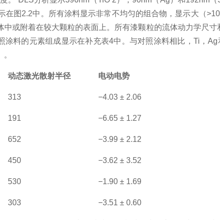
示在图
2.2
中。所有涂料显示非常不均匀的组合物，显示大（
>10
体中或附着在较大颗粒的表面上。所有漆颗粒的流体动力学尺寸
照涂料的元素组成显示在补充表
4
中。与对照涂料相比，
Ti
，
Ag
）。
动态激光散射半径
电动电势
313
−4.03 ± 2.06
191
−6.65 ± 1.27
652
−3.99 ± 2.12
450
−3.62 ± 3.52
530
−1.90 ± 1.69
303
−3.51 ± 0.60