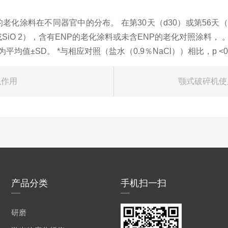
的老化涂料在不同器官中的分布。
在第
30
天（
d30
）或第
56
天（
或
SiO 2
），含有
ENP
的老化涂料或未含
ENP
的老化对照涂料，
为平均值±
SD
。
*
与相应对照（盐水（
0.9
％
NaCl
））相比，
p <0
么作用
颚式破碎机使
产品分类
手机扫一扫
研磨