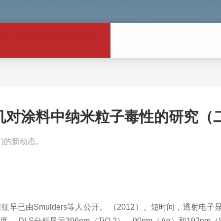
机对涂料中纳米粒子毒性的研究（
们的新动态。
表征早已由
Smulders
等人公开。
（
2012
）。短时间，透射电子
粒度。
DLS
分析显示
396nm
（
TiO 2
），
90nm
（
Ag
）和
192nm
（