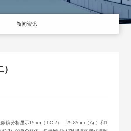
新闻资讯
二）
显微镜分析显示
15nm
（
TiO 2
），
25-85nm
（
Ag
）和
1
SiO 2
）的单个群体。包含
ENPs
和对照漆的老化漆粒