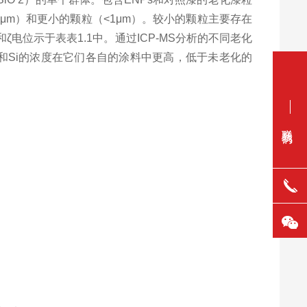
μ
m
）和更小的颗粒（
<1
μ
m
）。较小的颗粒主要存在
和ζ电位示于表表
1.1
中。通过
ICP-MS
分析的不同老化
和
Si
的浓度在它们各自的涂料中更高，低于未老化的
联系我们