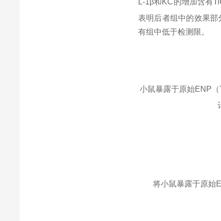
L-1
β和
KC
的增加含有
T
表明后者组中的效果部
有组中低于检测限。
小鼠暴露于原始
ENP
（
将小鼠暴露于原始