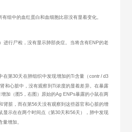
所有组中的血红蛋白和血细胞比容没有显着变化。
）进行尸检，没有显示肺部炎症。当将含有
ENP
的老
中在第
30
天在肺组织中发现增加的
Ti
含量（
contr / d3
，肾和心脏中，没有观察到
Ti
浓度的显着差异。在暴露
着增加（图
5
，右图）原始的
Ag ENPs
暴露的小鼠在两
，和肾脏，而在第
56
天没有观察到这些器官和心脏的增
鼠显示在在两个时间点（第
30
天和
56
天），肺中发现
含量增加。