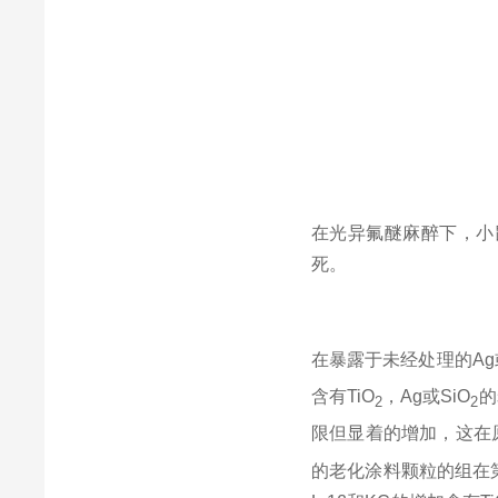
在光异氟醚麻醉下，小
死。
在暴露于未经处理的
Ag
含有
TiO
，
Ag
或
SiO
的
2
2
限但显着的增加，这在
的老化涂料颗粒的组在