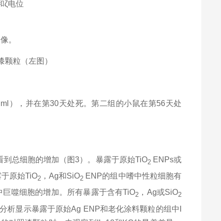
和ζ电位
图像。
漆颗粒（左图）
。
 ml
），并在第
30
天处死。第二组的小鼠在第
56
天处
看到总细胞的增加（图
3
）。暴露于原始
TiO
ENPs
或
2
露于原始
TiO
，
Ag
和
SiO
ENP
的组中嗜中性粒细胞有
2
2
中巨噬细胞的增加。所有暴露于含有
TiO
，
Ag
或
SiO
2
2
分析显示暴露于原始
Ag ENP
和老化涂料颗粒的组中
I