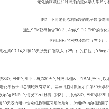
老化油漆颗粒和对照漆的流体动力学尺寸
图
2
：不同老化涂料颗粒的电子显微镜
通过
SEM
获得包含
TiO 2
，
Ag
或
SiO 2 ENP
的老化
没有
ENPs
的对照漆颗粒（右图）
鼠在第
0,7,14,21
和
28
天接受口咽吸入（
25
μ
l
）的颗粒（
0.8mg /
或
SiO
ENP
的组中，与第
30
天的对照组相比，在
BAL
液中可以
2
老化漆粒子组总细胞没有增加。差异细胞计数显示在第
30
天暴
原始
Ag ENPs
的情况下zui显着（图
3
）。原始
SiO
ENP
暴露组
2
第
30
天没有嗜中性粒细胞和巨噬细胞增加。肺组织中的细胞因子