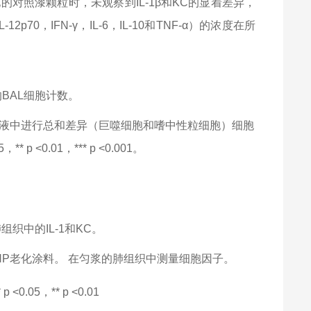
化的对照漆颗粒时，未观察到
IL-1
β和
KC
的显着差异，
IL-12p70
，
IFN-
γ，
IL-6
，
IL-10
和
TNF-
α）的浓度在所
的
BAL
细胞计数。
液中进行总和差异（巨噬细胞和嗜中性粒细胞）细胞
5
，
** p <0.01
，
*** p <0.001
。
肺组织中的
IL-1
和
KC
。
NP
老化涂料。
在匀浆的肺组织中测量细胞因子。
* p <0.05
，
** p <0.01