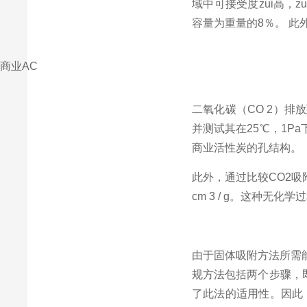
域中可接受度zui高，
容量为重量的
8
％。
此
商业
AC
二氧化碳（
CO 2
）排放
并测试其在
25
℃，
1Pa
商业活性炭的孔结构。
此外，通过比较
CO2
吸
cm 3 / g
。这种无化学过
由于固体吸附方法所需
规方法包括两个步骤，
了此法的适用性。因此