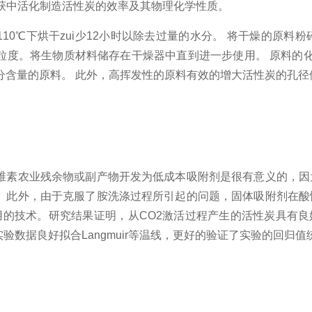
获中活化制造活性炭的效率及其物理化学性质。
110
℃下烘干zui少
12
小时以除去过量的水分。
将干燥的原料粉
粒度。将生物质材料储存在干燥器中直到进一步使用。
原料的
分含量的原料。
此外，高挥发性的原料有效的增大活性炭的孔径
维素农业残余物或副产物开发为低成本吸附剂是很有意义的，因
。此外，由于克服了胺洗涤过程所引起的问题，固体吸附剂在酸
i适用的技术。研究结果证明，从
CO2
激活过程产生的活性炭具有良
实验数据良好拟合
Langmuir
等温线，更好的验证了实验的回归值