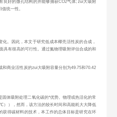
有良好的微孔结构的并能够捕获
CO2
气体
;
zui大吸附
归值统一性。
候变化。因此，本文于研究低成本椰壳活性炭的合成，
面具有很高的可行性。通过氮物理吸附评估合成的和
和商业活性炭的zui大吸附容量分别为
49.75
和
70.42
是固体吸附处理二氧化碳的*优势。物理或热活化的常
℃）），然而，该方法的较长时间和高能耗大大降低
*的获得碳材料的技术，本工作的总体目标是研究在环