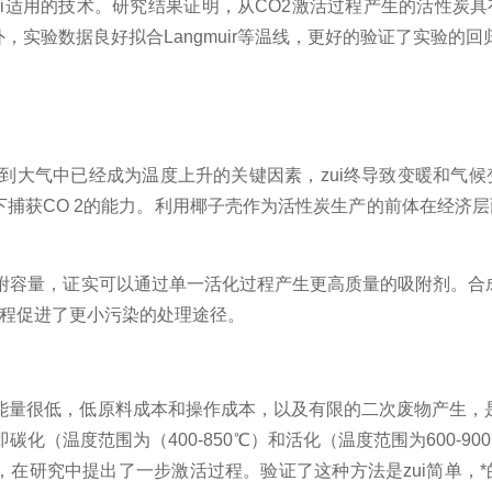
zui适用的技术。研究结果证明，从
CO2
激活过程产生的活性炭具
外，实验数据良好拟合
Langmuir
等温线，更好的验证了实验的回
到大气中已经成为温度上升的关键因素，zui终导致变暖和气
下捕获
CO 2
的能力。利用椰子壳作为活性炭生产的前体在经济层
附容量，证实可以通过单一活化过程产生更高质量的吸附剂。合成
程促进了更小污染的处理途径。
能量很低，低原料成本和操作成本，以及有限的二次废物产生，
即碳化（温度范围为（
400-850
℃）和活化（温度范围为
600-900
，在研究中提出了一步激活过程。验证了这种方法是zui简单，