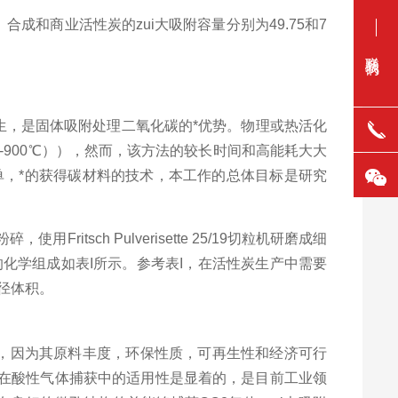
合成和商业活性炭的zui大吸附容量分别为
49.75
和
7
联系我们
生，是固体吸附处理二氧化碳的*优势。物理或热活化
-900
℃）），然而，该方法的较长时间和高能耗大大
单，*的获得碳材料的技术，本工作的总体目标是研究
粉碎，使用
Fritsch Pulverisette 25/19
切粒机研磨成细
的化学组成如表
I
所示。参考表
I
，在活性炭生产中需要
径体积。
，因为其原料丰度，环保性质，可再生性和经济可行
在酸性气体捕获中的适用性是显着的，是目前工业领