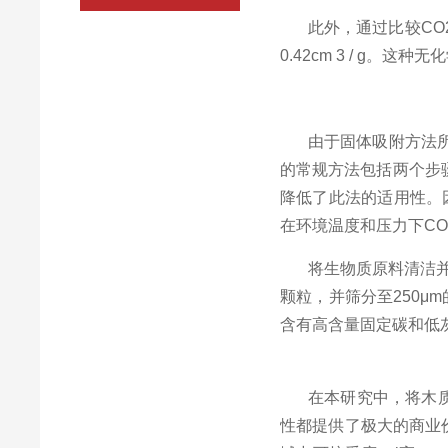
此外，通过比较
CO
0.42cm 3 / g
。这种无化
由于固体吸附方法
的常规方法包括两个步
降低了此法的适用性。
在环境温度和压力下
CO
将生物质原料清洁
颗粒，并筛分至
250
μ
m
含有高含量固定碳和低
在本研究中，将木
性都提供了极大的商业