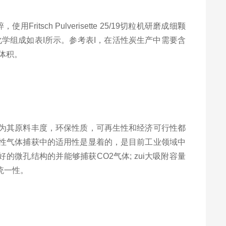
碎，使用
Fritsch Pulverisette 25/19
切粒机研磨成细颗
化学组成如表
I
所示。参考表
I
，在活性炭生产中需要含
体积。
为其原料丰度，环保性质，可再生性和经济可行性都
性气体捕获中的适用性是显着的，是目前工业领域中
好的微孔结构的并能够捕获
CO2
气体
;
zui大吸附容量
统一性。