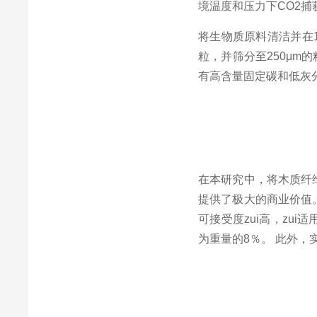
境温度和压力下
CO2
捕
将生物质原料清洁并在
粒，并筛分至
250
μ
m
的
有高含量固定碳和低灰
在本研究中，将木质纤
提供了极大的商业价值
可接受度zui高，zu
为重量的
8
％。
此外，